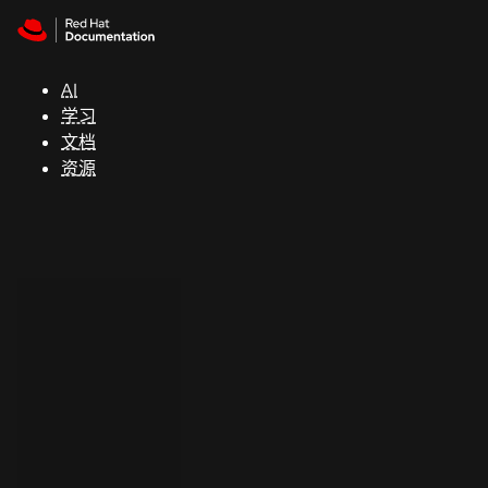
Skip to navigation
Skip to content
支
持
AI
学习
控制台
文档
（Console）
资源
开
发
人
员
开
始
试
用
联