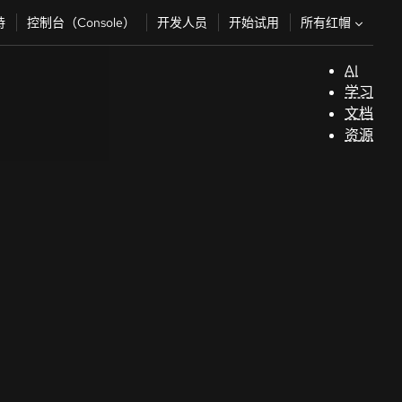
所有红帽
持
控制台（Console）
开发人员
开始试用
AI
支
学习
持
文档
资源
（
开
发
人
员
开
始
试
用