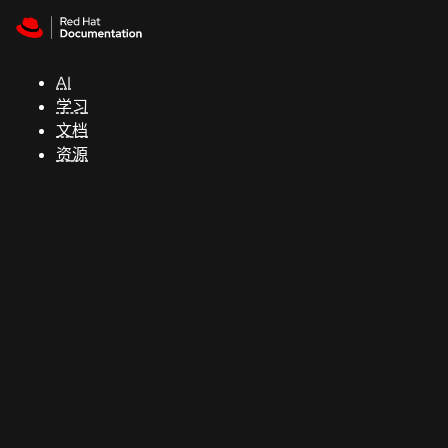
Skip to navigation
Skip to content
支
持
AI
学习
控制台
文档
（Console）
资源
开
发
人
员
开
始
试
用
联