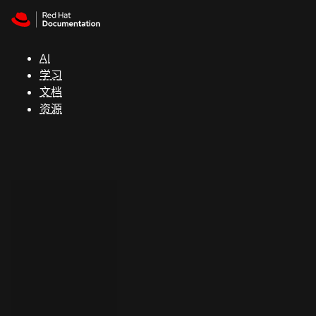
Skip to navigation
Skip to content
支
持
AI
学习
控制台
文档
（Console）
资源
开
发
人
员
开
始
试
用
联