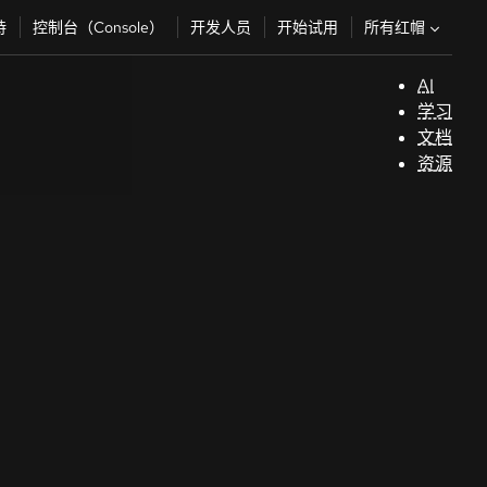
所有红帽
持
控制台（Console）
开发人员
开始试用
AI
支
学习
持
文档
资源
（
开
发
人
员
开
始
试
用