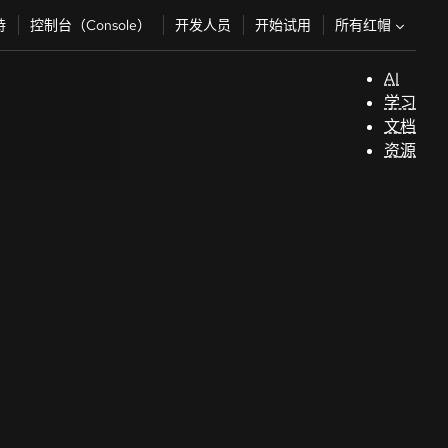
所有红帽
持
控制台（Console）
开发人员
开始试用
AI
支
学习
持
文档
资源
（
开
发
人
员
开
始
试
用