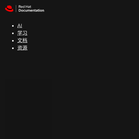
Skip to navigation
Skip to content
支
持
AI
学习
控制台
文档
（Console）
资源
开
发
人
员
开
始
试
用
联