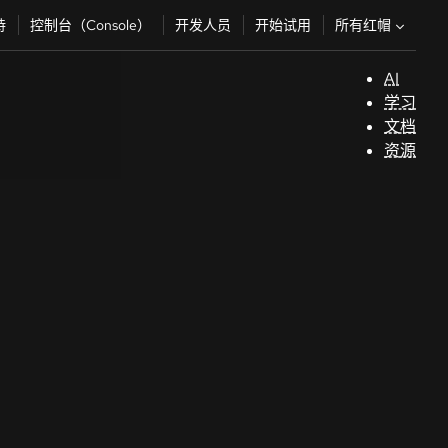
所有红帽
持
控制台（Console）
开发人员
开始试用
AI
支
学习
持
文档
资源
（
开
发
人
员
开
始
试
用