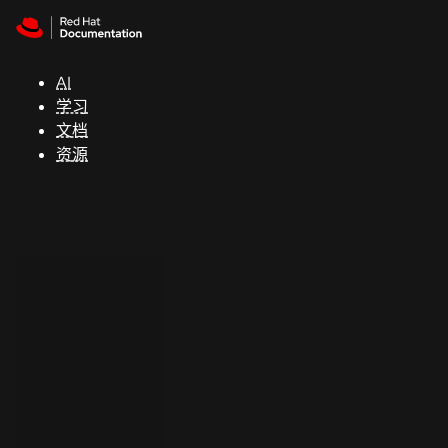
Skip to navigation
Skip to content
支
持
AI
学习
控制台
文档
（Console）
资源
开
发
人
员
开
始
试
用
联