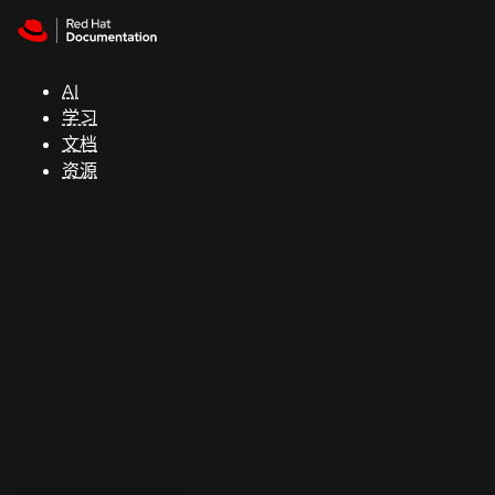
Skip to navigation
Skip to content
支
持
AI
学习
控制台
文档
（Console）
资源
开
发
人
员
开
始
试
用
联