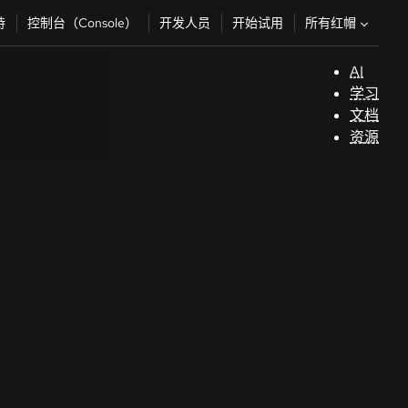
所有红帽
持
控制台（Console）
开发人员
开始试用
AI
支
学习
持
文档
资源
（
开
发
人
员
开
始
试
用