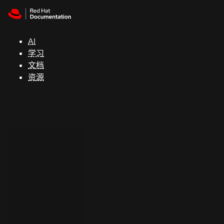
Skip to navigation
Skip to content
支
持
AI
学习
控制台
文档
（Console）
资源
开
发
人
员
开
始
试
用
联