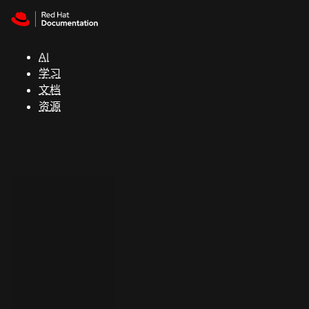
Skip to navigation
Skip to content
支
持
AI
学习
控制台
文档
（Console）
资源
开
发
人
员
开
始
试
用
联