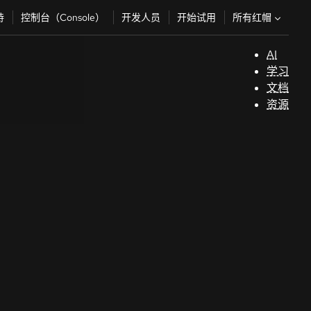
所有红帽
持
控制台（Console）
开发人员
开始试用
AI
支
学习
持
文档
资源
（
开
发
人
员
开
始
试
用