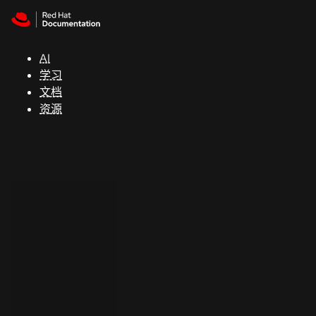
Skip to navigation
Skip to content
支
持
AI
学习
控制台
文档
（Console）
资源
开
发
人
员
开
始
试
用
联