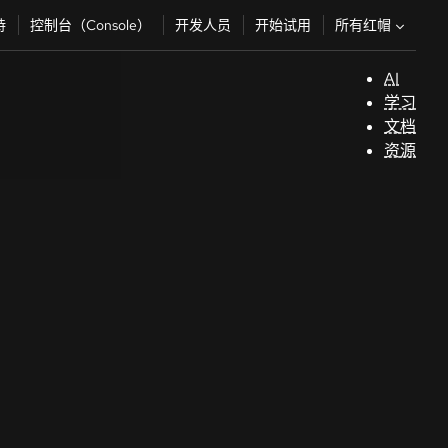
所有红帽
持
控制台（Console）
开发人员
开始试用
AI
支
学习
持
文档
资源
（
开
发
人
员
开
始
试
用