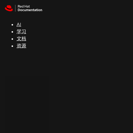
Skip to navigation
Skip to content
支
持
AI
学习
控制台
文档
（Console）
资源
开
发
人
员
开
始
试
用
联