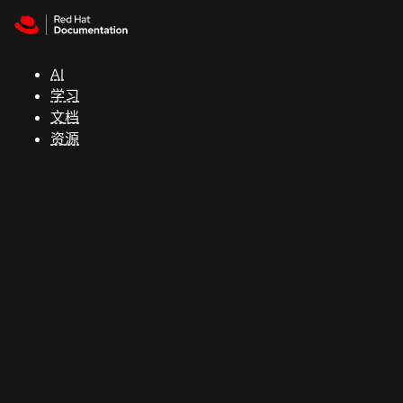
Skip to navigation
Skip to content
支
持
AI
学习
控制台
文档
（Console）
资源
开
发
人
员
开
始
试
用
联