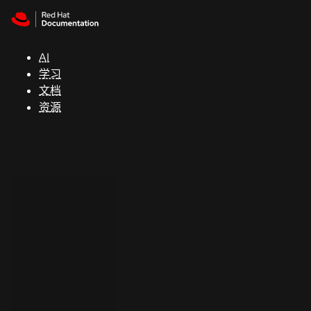
Skip to navigation
Skip to content
支
持
AI
学习
控制台
文档
（Console）
资源
开
发
人
员
开
始
试
用
联