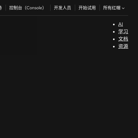
所有红帽
持
控制台（Console）
开发人员
开始试用
AI
支
学习
持
文档
资源
（
开
发
人
员
开
始
试
用