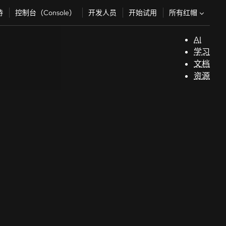
所有红帽
持
控制台（Console）
开发人员
开始试用
AI
支
学习
持
文档
资源
（
开
发
人
员
开
始
试
用