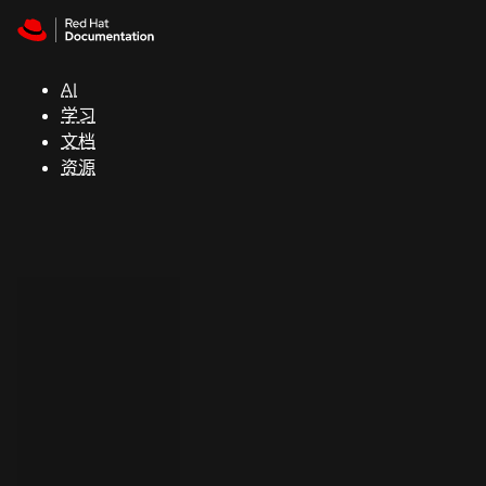
Skip to navigation
Skip to content
支
持
AI
学习
控制台
文档
（Console）
资源
开
发
人
员
开
始
试
用
联