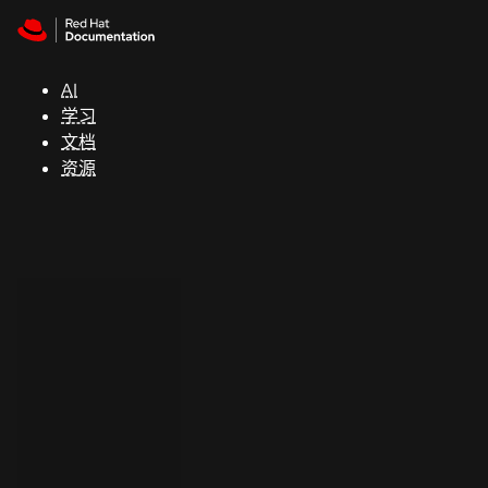
Skip to navigation
Skip to content
支
持
AI
学习
控制台
文档
（Console）
资源
开
发
人
员
开
始
试
用
联