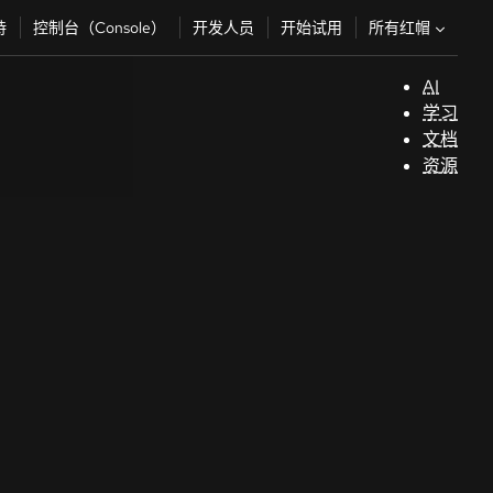
所有红帽
持
控制台（Console）
开发人员
开始试用
AI
支
学习
持
文档
资源
（
开
发
人
员
开
始
试
用