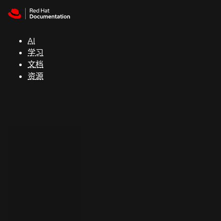
Skip to navigation
Skip to content
支
持
AI
学习
控制台
文档
（Console）
资源
开
发
人
员
开
始
试
用
联