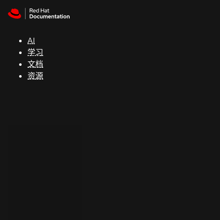
Skip to navigation
Skip to content
支
持
AI
学习
控制台
文档
（Console）
资源
开
发
人
员
开
始
试
用
联