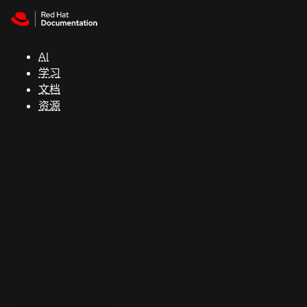
Skip to navigation
Skip to content
支
持
AI
学习
控制台
文档
（Console）
资源
开
发
人
员
开
始
试
用
联