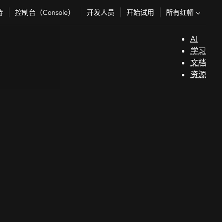
所有红帽
持
控制台（Console）
开发人员
开始试用
AI
支
学习
持
文档
资源
（
开
发
人
员
开
始
试
用