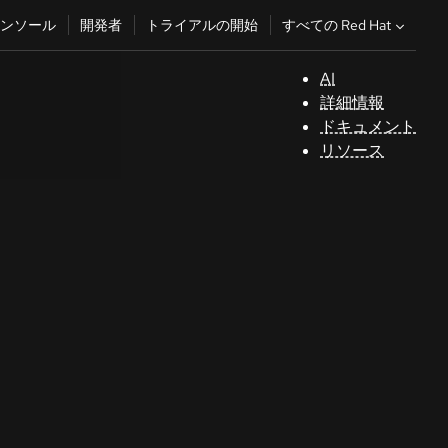
すべての Red Hat
ンソール
開発者
トライアルの開始
AI
サ
詳細情報
ポ
ドキュメント
ー
リソース
ト
コ
ン
ソ
ー
ル
開
発
者