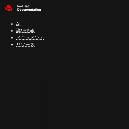
Skip to navigation
Skip to content
サ
ポ
ー
AI
ト
詳細情報
ドキュメント
リソース
コ
ン
ソ
ー
ル
開
発
者
ト
ラ