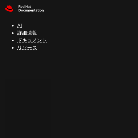
Skip to navigation
Skip to content
サ
ポ
ー
AI
ト
詳細情報
ドキュメント
リソース
コ
ン
ソ
ー
ル
開
発
者
ト
ラ