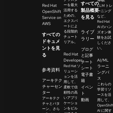
すべての
イ
ーを最大
Red Hat
LLM トレ
ア
製品概要
活用する
ーニング
OpenShift
ための、
ル
など、
を見る
Service on
エクスパ
Red Hat
の
AWS
ートによ
AI のハン
開
る段階的
ライブ
ズオン体
すべての
始
チュート
験をお試
ラリー
ドキュメ
リアル。
しくださ
ントを見
お
い。
ブログ
Red Hat
問
る
と記事
Developer
AI/ML
い
チート
Red Hat ソ
ラーニ
合
シート
参考資料
リューシ
ングパ
わ
言
電子書
ョンを活
語
ス
せ
アーキテク
籍
用して、
の
これらの
チャーセン
イベン
柔軟で信
選
学習リソ
ター
頼性の高
ト
択
ースを活
いアプリ
アーキテク
動画
用して、
ケーショ
チャとパタ
OpenShif
ンをビル
ーン、さら
AI に関す