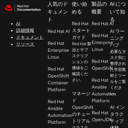
Skip to navigation
Skip to content
人気のド
使い始
製品の
AI につ
サ
キュメン
める
概要
いて知
ポ
ト
る
ー
AI
Red Hat
Red Hat AI
ト
詳細情報
スタート
Red Hat AI
AI ラー
Red Hat
ドキュメント
ガイド
ニング
Enterprise
Red Hat
リソース
Red Hat 製
ハブ
コ
Linux
Enterprise
品とサブ
必要なタ
ン
スクリプ
Linux
スク別に
ソ
Red Hat
ションの
整理され
ー
価値をご
OpenShift
Red Hat
た学習教
ル
確認くだ
OpenShift
材とツー
さい。
Red Hat
ルをご覧
Container
Ansible
くださ
開
Platform
マネージ
Automation
い。
発
ド
Platform
Red Hat
者
OpenShift
AI イン
Ansible
Red Hat
のチュー
タラク
Automation
ト
OpenJDK
トリアル
ティブ
Platform
ラ
クラスタ
体験