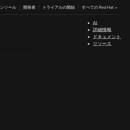
すべての Red Hat
ンソール
開発者
トライアルの開始
AI
サ
詳細情報
ポ
ドキュメント
ー
リソース
ト
コ
ン
ソ
ー
ル
開
発
者