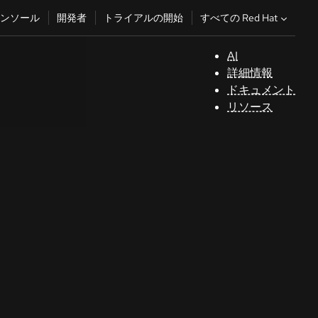
すべての Red Hat
ンソール
開発者
トライアルの開始
AI
サ
詳細情報
ポ
ドキュメント
ー
リソース
ト
コ
ン
ソ
ー
ル
開
発
者