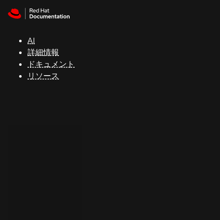
Skip to navigation
Skip to content
サ
ポ
ー
AI
ト
詳細情報
ドキュメント
リソース
コ
ン
ソ
ー
ル
開
発
者
ト
ラ