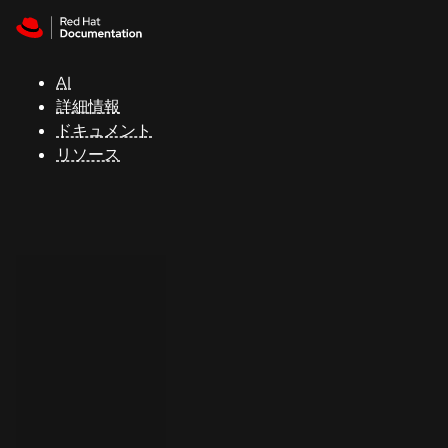
Skip to navigation
Skip to content
サ
ポ
ー
AI
ト
詳細情報
ドキュメント
リソース
コ
ン
ソ
ー
ル
開
発
者
ト
ラ