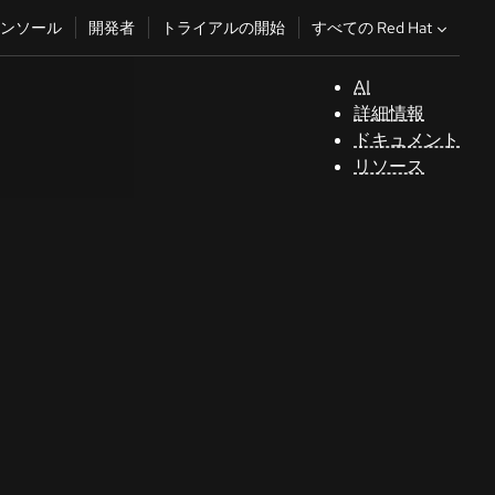
すべての Red Hat
ンソール
開発者
トライアルの開始
AI
サ
詳細情報
ポ
ドキュメント
ー
リソース
ト
コ
ン
ソ
ー
ル
開
発
者