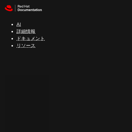
Skip to navigation
Skip to content
サ
ポ
ー
AI
ト
詳細情報
ドキュメント
リソース
コ
ン
ソ
ー
ル
開
発
者
ト
ラ