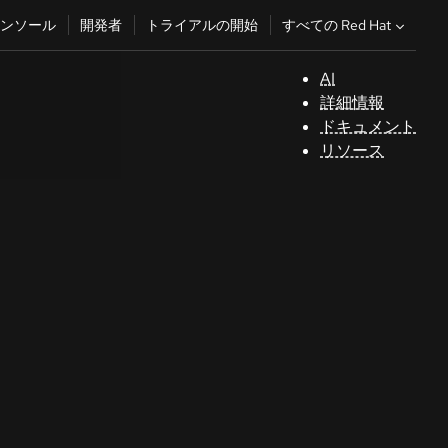
すべての Red Hat
ンソール
開発者
トライアルの開始
AI
サ
詳細情報
ポ
ドキュメント
ー
リソース
ト
コ
ン
ソ
ー
ル
開
発
者