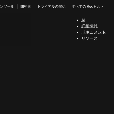
すべての Red Hat
ンソール
開発者
トライアルの開始
AI
サ
詳細情報
ポ
ドキュメント
ー
リソース
ト
コ
ン
ソ
ー
ル
開
発
者