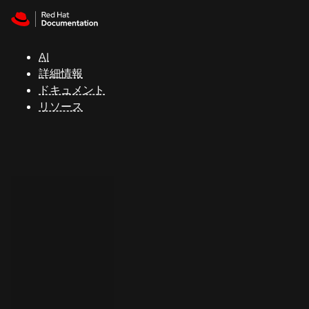
Skip to navigation
Skip to content
サ
ポ
ー
AI
ト
詳細情報
ドキュメント
リソース
コ
ン
ソ
ー
ル
開
発
者
ト
ラ