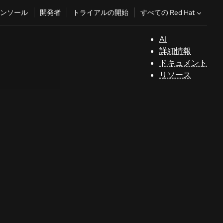
すべての Red Hat
ンソール
開発者
トライアルの開始
AI
サ
詳細情報
ポ
ドキュメント
ー
リソース
ト
コ
ン
ソ
ー
ル
開
発
者