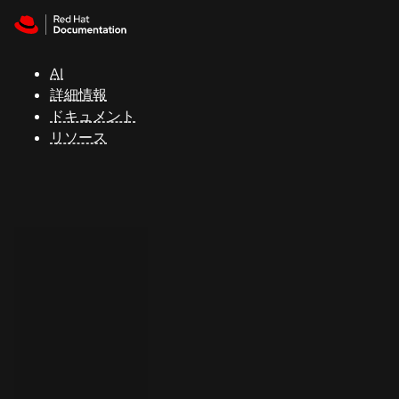
Skip to navigation
Skip to content
サ
ポ
ー
AI
ト
詳細情報
ドキュメント
リソース
コ
ン
ソ
ー
ル
開
発
者
ト
ラ