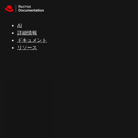
Skip to navigation
Skip to content
サ
ポ
ー
AI
ト
詳細情報
ドキュメント
リソース
コ
ン
ソ
ー
ル
開
発
者
ト
ラ