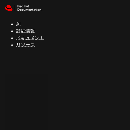
Skip to navigation
Skip to content
サ
ポ
ー
AI
ト
詳細情報
ドキュメント
リソース
コ
ン
ソ
ー
ル
開
発
者
ト
ラ