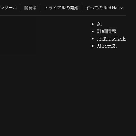
すべての Red Hat
ンソール
開発者
トライアルの開始
AI
サ
詳細情報
ポ
ドキュメント
ー
リソース
ト
コ
ン
ソ
ー
ル
開
発
者