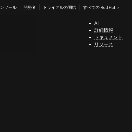
すべての Red Hat
ンソール
開発者
トライアルの開始
AI
サ
詳細情報
ポ
ドキュメント
ー
リソース
ト
コ
ン
ソ
ー
ル
開
発
者