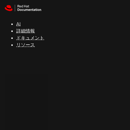
Skip to navigation
Skip to content
サ
ポ
ー
AI
ト
詳細情報
ドキュメント
リソース
コ
ン
ソ
ー
ル
開
発
者
ト
ラ