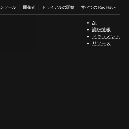
すべての Red Hat
ンソール
開発者
トライアルの開始
AI
サ
詳細情報
ポ
ドキュメント
ー
リソース
ト
コ
ン
ソ
ー
ル
開
発
者