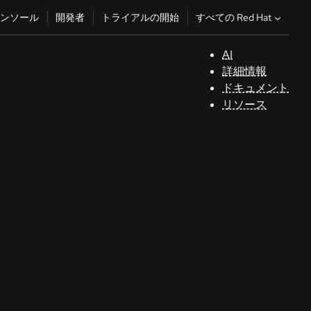
すべての Red Hat
ンソール
開発者
トライアルの開始
AI
サ
詳細情報
ポ
ドキュメント
ー
リソース
ト
コ
ン
ソ
ー
ル
開
発
者